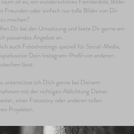
raum ist es, ein wunderschönes Familienbild, Bilder
n Freunden oder einfach nur tolle Bilder von Dir
t zu machen?
lfen Dir bei der Umsetzung und biete Dir gerne ein
ich passendes Angebot an.
ich auch Fotoshootings speziell für Social-Media,
ispielsweise Dein Instagram-Profil von anderen
stechen lässt.
o unterstütze ich Dich gerne bei Deinem
nehmen mit der richtigen Ablichtung Deiner
eiter, einer Fotostory oder anderen tollen
ven Projekten.