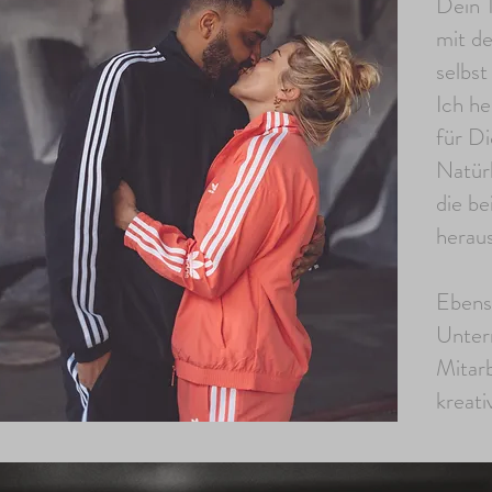
Dein T
mit de
selbs
Ich he
für D
Natürl
die be
heraus
Ebens
Unter
Mitarb
kreati