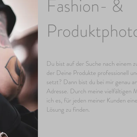
Fashion- &
Produktphot
Du bist auf der Suche nach einem zu
der Deine Produkte professionell u
setzt? Dann bist du bei mir genau an
Adresse. Durch meine vielfältigen M
ich es, für jeden meiner Kunden ei
Lösung zu finden.